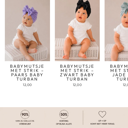
BABYMUTSJE
BABYMUTSJE
BABYM
MET STRIK –
MET STRIK –
MET S
PAARS BABY
ZWART BABY
JADE
TURBAN
TURBAN
TUR
12,00
12,00
12