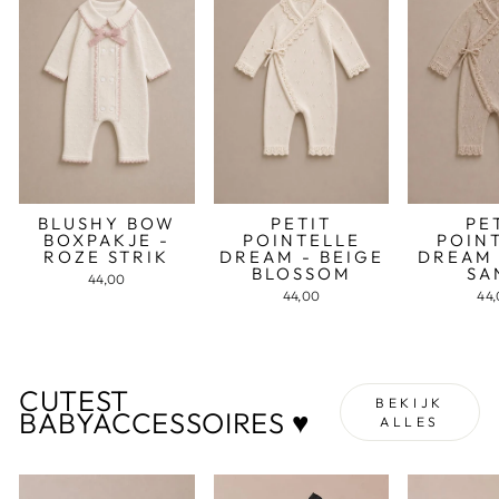
BLUSHY BOW
PETIT
PE
BOXPAKJE -
POINTELLE
POIN
ROZE STRIK
DREAM - BEIGE
DREAM 
BLOSSOM
SA
44,00
44,00
44
CUTEST
BEKIJK
BABYACCESSOIRES ♥
ALLES