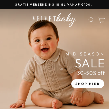
Doorgaan
GRATIS VERZENDING IN NL VANAF €100,-
naar
artikel
VELVETBABY
SITE NAVIGATIE
ZOEK
W
MID SEASON
SALE
30-50% off
SHOP HIER