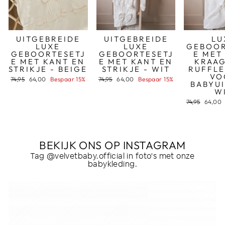
UITGEBREIDE
UITGEBREIDE
LU
LUXE
LUXE
GEBOOR
GEBOORTESETJ
GEBOORTESETJ
E MET
E MET KANT EN
E MET KANT EN
KRAAG
STRIKJE - BEIGE
STRIKJE - WIT
RUFFL
VO
Normale
74,95
Sale
64,00
Bespaar 15%
Normale
74,95
Sale
64,00
Bespaar 15%
BABYUI
prijs
prijs
prijs
prijs
W
Normale
74,95
Sale
64,00
prijs
prijs
BEKIJK ONS OP INSTAGRAM
Tag @velvetbaby.official in foto's met onze
babykleding.